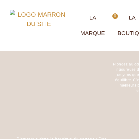
0,00
€
0
LA
LA
MARQUE
BOUTI
Plongez au cœu
rigoureuse d
croyons que 
équilibre. C
meilleurs p
é