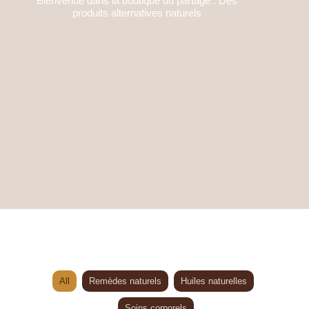
Bienvenue dans la boutique du partage : Des
produits alternatives naturels
All
Remèdes naturels
Huiles naturelles
Soins corporels