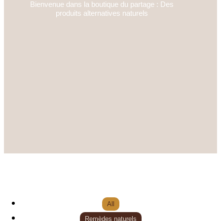
Bienvenue dans la boutique du partage : Des
produits alternatives naturels
All
Remèdes naturels