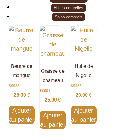
Huiles naturelles
Soins corporels
Beurre de
Huile de
Graisse de
mangue
Nigelle
chameau
Note
Note
25,00
€
20,00
€
Note
0
0
25,00
€
0
sur
sur
sur
5
5
Ajouter
Ajouter
5
Ajouter
au panier
au panier
au panier