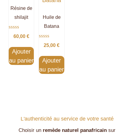
Résine de
shilajit
Huile de
Batana
Note
60,00
€
0
Note
sur
25,00
€
0
5
Ajouter
sur
5
au panier
Ajouter
au panier
L'authenticité au service de votre santé
Choisir un
remède naturel panafricain
sur