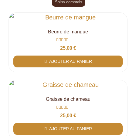
Soins corporels
Beurre de mangue
Note
25,00
€
0
sur
5
AJOUTER AU PANIER
Graisse de chameau
Note
25,00
€
0
sur
5
AJOUTER AU PANIER