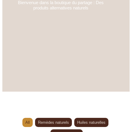
Bienvenue dans la boutique du partage : Des
produits alternatives naturels
All
Remèdes naturels
Huiles naturelles