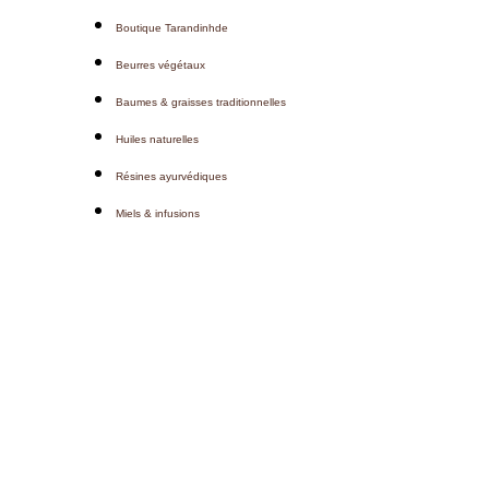
Boutique Tarandinhde
Beurres végétaux
Baumes & graisses traditionnelles
Huiles naturelles
Résines ayurvédiques
Miels & infusions
Hamburger Toggle Menu